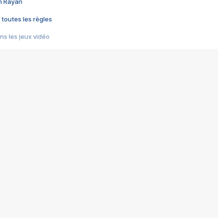
im Rayan
 toutes les règles
s les jeux vidéo
us choquant de Rockstar ? - Le scandale BULLY
e plus moche de Steam
du RÊVE tourne au CAUCHEMAR
pendant 8 heures
it… à tort
umiliés par un jeu vidéo
ire - Final Fantasy 8
ti un empire - Age of Empires
story DOFUS
tard, il crée l'un des pires jeux de tous les temps, MindsEye.