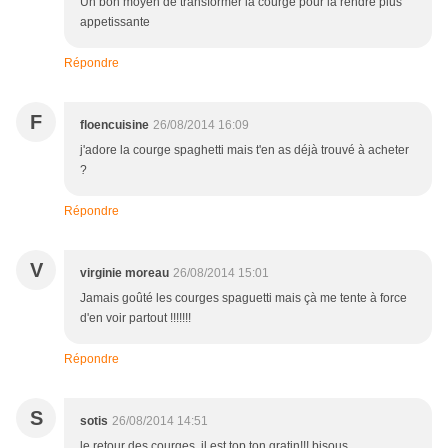
Un bon moyen de transformer la courge pour la rendre plus
appetissante
Répondre
F
floencuisine
26/08/2014 16:09
j'adore la courge spaghetti mais t'en as déjà trouvé à acheter
?
Répondre
V
virginie moreau
26/08/2014 15:01
Jamais goûté les courges spaguetti mais çà me tente à force
d'en voir partout !!!!!!!
Répondre
S
sotis
26/08/2014 14:51
le retour des courges, il est top ton gratin!!! bisous