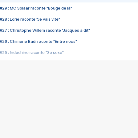
#29 : MC Solaar raconte "Bouge de là"
28 : Lorie raconte "Je vais vite"
#27 : Christophe Willem raconte "Jacques a dit"
#26 : Chimène Badi raconte "Entre nous"
#25 : Indochine raconte "3e sexe"
#24 : Zaho raconte "C'est chelou"
#23 : Patrick Bruel raconte "Au café des délices"
#22 : Kyo raconte "Le chemin"
#21 : Nolwenn Leroy raconte "Cassé"
#20 : Patrick Hernandez raconte "Born to be alive"
#19 : Lorie raconte "Près de moi"
#18 : Michael Jones raconte "A nos actes manqués" (avec Jean-Jacque