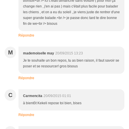
bonsoir<br /> ici c'était dimanche sans voiture ( pour moi ça
change rien , j'en ai pas ) mais c'était plus facile pour balader
les chiens , et on a eu du soleil , je viens juste de rentrer d'une
super grande balade.<br /> je passe donc tard te dire bonne
fin de we<br /> bisous
Répondre
M
mademoiselle may
20/09/2015 13:23
Je te souhaite un bon repos, tu as bien raison, il faut savoir se
poser et se ressourcer! gros bisous
Répondre
C
Carmencita
20/09/2015 01:01
à bientôt Kekeli repose toi bien, bises
Répondre