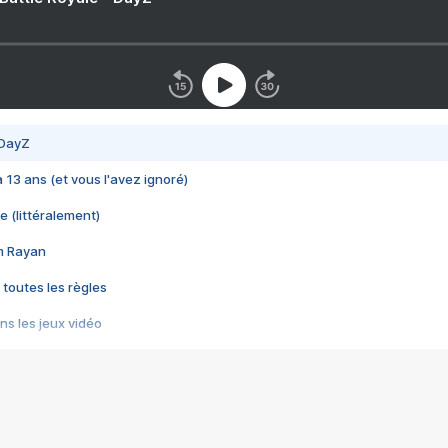
 DayZ
 a 13 ans (et vous l'avez ignoré)
e (littéralement)
im Rayan
 toutes les règles
s les jeux vidéo
us choquant de Rockstar ? - Le scandale BULLY
e plus moche de Steam
du RÊVE tourne au CAUCHEMAR