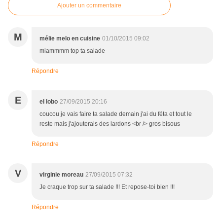
Ajouter un commentaire
M
mélie melo en cuisine
01/10/2015 09:02
miammmm top ta salade
Répondre
E
el lobo
27/09/2015 20:16
coucou je vais faire ta salade demain j'ai du féta et tout le
reste mais j'ajouterais des lardons <br /> gros bisous
Répondre
V
virginie moreau
27/09/2015 07:32
Je craque trop sur ta salade !!! Et repose-toi bien !!!
Répondre