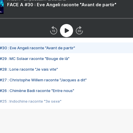
FACE A #30 : Eve Angeli raconte "Avant de partir"
#30 : Eve Angeli raconte "Avant de partir"
#29 : MC Solaar raconte "Bouge de là"
28 : Lorie raconte "Je vais vite"
#27 : Christophe Willem raconte "Jacques a dit"
#26 : Chimène Badi raconte "Entre nous"
#25 : Indochine raconte "3e sexe"
#24 : Zaho raconte "C'est chelou"
#23 : Patrick Bruel raconte "Au café des délices"