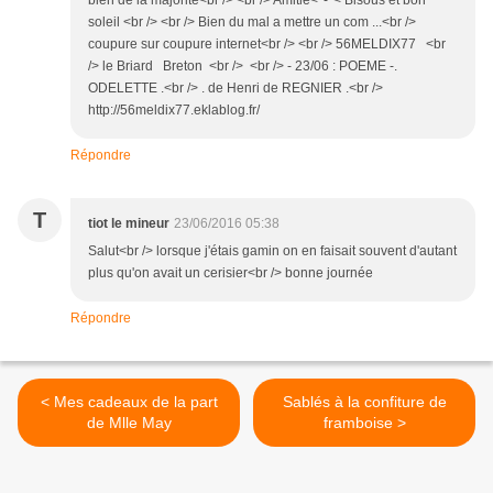
bien de la majorité<br /> <br /> Amitié<*-*< Bisous et bon
soleil <br /> <br /> Bien du mal a mettre un com ...<br />
coupure sur coupure internet<br /> <br /> 56MELDIX77 <br
/> le Briard Breton <br /> <br /> - 23/06 : POEME -.
ODELETTE .<br /> . de Henri de REGNIER .<br />
http://56meldix77.eklablog.fr/
Répondre
T
tiot le mineur
23/06/2016 05:38
Salut<br /> lorsque j'étais gamin on en faisait souvent d'autant
plus qu'on avait un cerisier<br /> bonne journée
Répondre
< Mes cadeaux de la part
Sablés à la confiture de
de Mlle May
framboise >