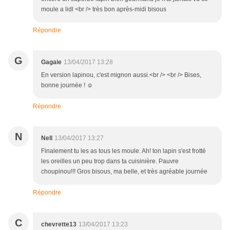
moule a lidl <br /> très bon après-midi bisous
Répondre
G
Gagaie
13/04/2017 13:28
En version lapinou, c'est mignon aussi.<br /> <br /> Bises,
bonne journée ! ☺
Répondre
N
Nell
13/04/2017 13:27
Finalement tu les as tous les moule. Ah! ton lapin s'est frotté
les oreilles un peu trop dans ta cuisinière. Pauvre
choupinou!!! Gros bisous, ma belle, et très agréable journée
Répondre
C
chevrette13
13/04/2017 13:23