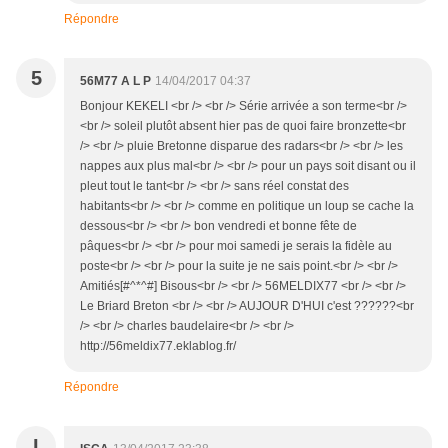
Répondre
5
56M77 A L P
14/04/2017 04:37
Bonjour KEKELI <br /> <br /> Série arrivée a son terme<br />
<br /> soleil plutôt absent hier pas de quoi faire bronzette<br
/> <br /> pluie Bretonne disparue des radars<br /> <br /> les
nappes aux plus mal<br /> <br /> pour un pays soit disant ou il
pleut tout le tant<br /> <br /> sans réel constat des
habitants<br /> <br /> comme en politique un loup se cache la
dessous<br /> <br /> bon vendredi et bonne fête de
pâques<br /> <br /> pour moi samedi je serais la fidèle au
poste<br /> <br /> pour la suite je ne sais point.<br /> <br />
Amitiés[#^*^#] Bisous<br /> <br /> 56MELDIX77 <br /> <br />
Le Briard Breton <br /> <br /> AUJOUR D'HUI c'est ??????<br
/> <br /> charles baudelaire<br /> <br />
http://56meldix77.eklablog.fr/
Répondre
I