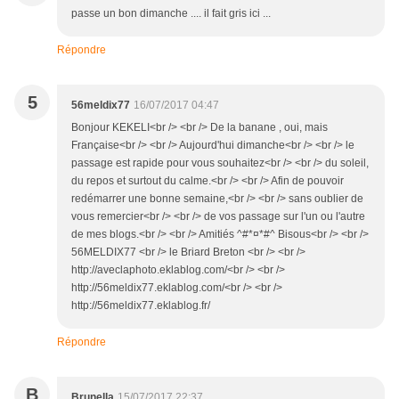
passe un bon dimanche .... il fait gris ici ...
Répondre
5
56meldix77
16/07/2017 04:47
Bonjour KEKELI<br /> <br /> De la banane , oui, mais
Française<br /> <br /> Aujourd'hui dimanche<br /> <br /> le
passage est rapide pour vous souhaitez<br /> <br /> du soleil,
du repos et surtout du calme.<br /> <br /> Afin de pouvoir
redémarrer une bonne semaine,<br /> <br /> sans oublier de
vous remercier<br /> <br /> de vos passage sur l'un ou l'autre
de mes blogs.<br /> <br /> Amitiés ^#*¤*#^ Bisous<br /> <br />
56MELDIX77 <br /> le Briard Breton <br /> <br />
http://aveclaphoto.eklablog.com/<br /> <br />
http://56meldix77.eklablog.com/<br /> <br />
http://56meldix77.eklablog.fr/
Répondre
B
Brunella
15/07/2017 22:37