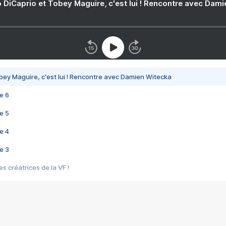
 DiCaprio et Tobey Maguire, c'est lui ! Rencontre avec Dam
bey Maguire, c'est lui ! Rencontre avec Damien Witecka
e 6
e 5
e 4
e 3
s créatrices de la VF !
e 2
e 1
e Mektoub My Love arrive enfin ! Rencontre avec Shaïn Boumedine et Sal