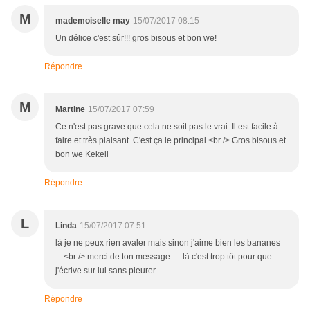
M
mademoiselle may
15/07/2017 08:15
Un délice c'est sûr!!! gros bisous et bon we!
Répondre
M
Martine
15/07/2017 07:59
Ce n'est pas grave que cela ne soit pas le vrai. Il est facile à
faire et très plaisant. C'est ça le principal <br /> Gros bisous et
bon we Kekeli
Répondre
L
Linda
15/07/2017 07:51
là je ne peux rien avaler mais sinon j'aime bien les bananes
....<br /> merci de ton message .... là c'est trop tôt pour que
j'écrive sur lui sans pleurer .....
Répondre