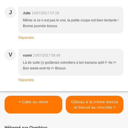
J
Julie
15/07/2017 07:28
Même si ce n est pas le vrai, ta petite coupe est bien tentante !
Bonne journée bisous
Répondre
V
vanni
15/07/2017 06:49
Là de suite j'y goûterais volontiers à ton banana split !! <br />
Bon week-end<br /> Bisous
Répondre
< Cake au citron
Gâteau à la crème mocca
et biscuit au chocolat >
Hébergé par Overblog