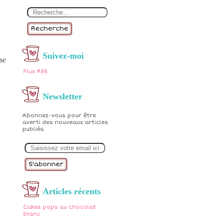
Recherche
Suivez-moi
se
Flux RSS
Newsletter
Abonnez-vous pour être
averti des nouveaux articles
publiés.
E
m
a
i
l
Articles récents
Cakes pops au chocolat
blanc