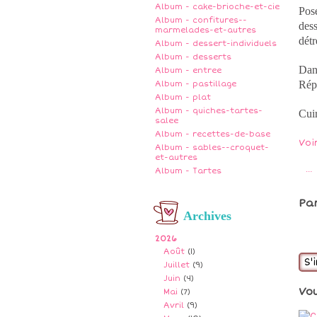
Album - cake-brioche-et-cie
Pose
Album - confitures--
dess
marmelades-et-autres
détr
Album - dessert-individuels
Album - desserts
Dans
Album - entree
Répa
Album - pastillage
Album - plat
Album - quiches-tartes-
Cui
salee
Album - recettes-de-base
Voi
Album - sables--croquet-
et-autres
…
Album - Tartes
Pa
Archives
2026
Août
(1)
S'
Juillet
(9)
Juin
(4)
Vo
Mai
(7)
Avril
(9)