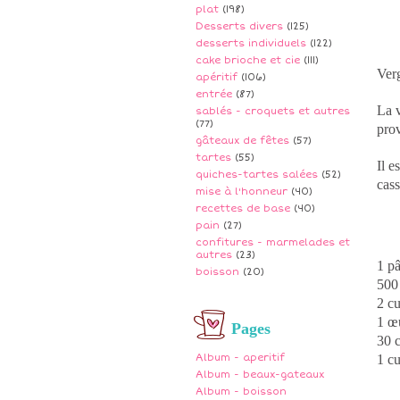
plat
(198)
Desserts divers
(125)
desserts individuels
(122)
cake brioche et cie
(111)
Ver
apéritif
(106)
entrée
(87)
La v
sablés - croquets et autres
(77)
prov
gâteaux de fêtes
(57)
tartes
(55)
Il e
quiches-tartes salées
(52)
cass
mise à l'honneur
(40)
recettes de base
(40)
pain
(27)
confitures - marmelades et
autres
(23)
1 pâ
boisson
(20)
500 
2 cu
1 œ
Pages
30 c
Album - aperitif
1 cu
Album - beaux-gateaux
Album - boisson