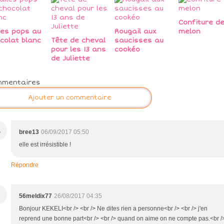
Confiture d
es pops au
Rougail aux
melon
colat blanc
Tête de cheval
saucisses au
pour les 13 ans
cookéo
de Juliette
mmentaires
Ajouter un commentaire
B
bree13
06/09/2017 05:50
elle est irrésistible !
Répondre
56meldix77
26/08/2017 04:35
Bonjour KEKELI<br /> <br /> Ne dites rien a personne<br /> <br /> j'en
reprend une bonne part<br /> <br /> quand on aime on ne compte pas.<br /