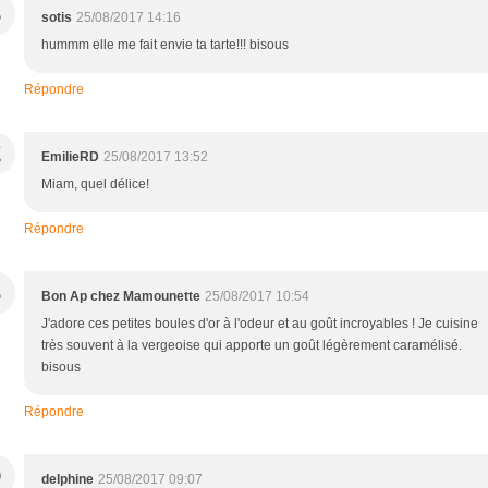
S
sotis
25/08/2017 14:16
hummm elle me fait envie ta tarte!!! bisous
Répondre
E
EmilieRD
25/08/2017 13:52
Miam, quel délice!
Répondre
B
Bon Ap chez Mamounette
25/08/2017 10:54
J'adore ces petites boules d'or à l'odeur et au goût incroyables ! Je cuisine
très souvent à la vergeoise qui apporte un goût légèrement caramélisé.
bisous
Répondre
D
delphine
25/08/2017 09:07