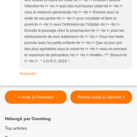
une lessive a mettre en route<br /> <br /> ensuite il faudra
l'étendre<br /> <br /> puis dès huit heures visite<br /> <br />
chez le médecin généraliste.<br /> <br /> Revenir pour la
visite de ma jambe<br /> <br /> pour constater et faire le
point<br /> <br /> avec l'infirmière de l’hôpital.<br /> <br />
Ensuite le passage chez le pharmacien<br /> <br /> pour les
médicaments de mon traitement.<br /> <br /> Pour hier belle
journée avec les petits enfants<br /> <br /> Que ce jour soit
des plus agréables sous le soleil<br /> <br /> mais en prenant
le maximum de précaution.<br /> <br /> Amitiés -*/*- Bisous<br
/> <br /> . * J-G-R-C-2018 *.
Répondre
< mise à l'honneur
Panna cotta à l'abricot >
Hébergé par Overblog
Top articles