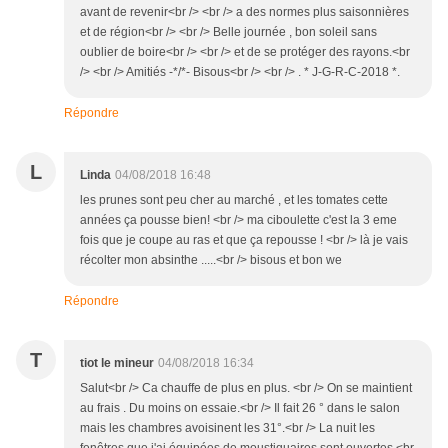
avant de revenir<br /> <br /> a des normes plus saisonnières
et de région<br /> <br /> Belle journée , bon soleil sans
oublier de boire<br /> <br /> et de se protéger des rayons.<br
/> <br /> Amitiés -*/*- Bisous<br /> <br /> . * J-G-R-C-2018 *.
Répondre
L
Linda
04/08/2018 16:48
les prunes sont peu cher au marché , et les tomates cette
années ça pousse bien! <br /> ma ciboulette c'est la 3 eme
fois que je coupe au ras et que ça repousse ! <br /> là je vais
récolter mon absinthe .....<br /> bisous et bon we
Répondre
T
tiot le mineur
04/08/2018 16:34
Salut<br /> Ca chauffe de plus en plus. <br /> On se maintient
au frais . Du moins on essaie.<br /> Il fait 26 ° dans le salon
mais les chambres avoisinent les 31°.<br /> La nuit les