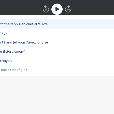
nsformé l’ennui en chef-d’œuvre
 DayZ
 a 13 ans (et vous l'avez ignoré)
e (littéralement)
im Rayan
 toutes les règles
s les jeux vidéo
us choquant de Rockstar ? - Le scandale BULLY
e plus moche de Steam
du RÊVE tourne au CAUCHEMAR