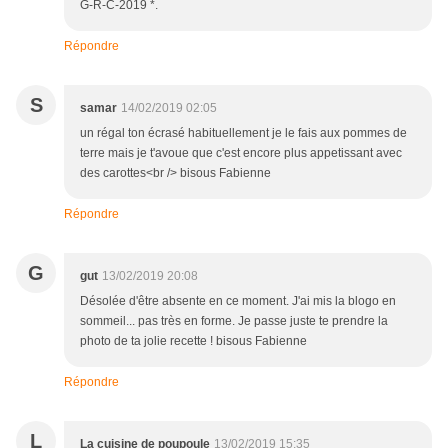
G-R-C-2019 *.
Répondre
S
samar
14/02/2019 02:05
un régal ton écrasé habituellement je le fais aux pommes de
terre mais je t'avoue que c'est encore plus appetissant avec
des carottes<br /> bisous Fabienne
Répondre
G
gut
13/02/2019 20:08
Désolée d'être absente en ce moment. J'ai mis la blogo en
sommeil... pas très en forme. Je passe juste te prendre la
photo de ta jolie recette ! bisous Fabienne
Répondre
L
La cuisine de poupoule
13/02/2019 15:35