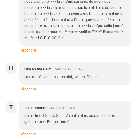
nous attend.<br /> <br /> Cinq sur cinq, de quoi nous
mettre<br /> <br /> le moral au beau fixe et d’être de bonne
humeur.<br /> <br /> Et de prévoir avec l'aide de la météo<br
/> <br /> une fin de semaine a l'identique<br /> <br /> et de
terminer avec un sept sur sept .<br /> <br /> Que cette journée
ne soit que bonheur!<br /> <br /> Amitiés #^&^# Bisous<br />
<br /> .*J-G-R-C-2019 *.
Répondre
U
Une Petite Faim
15/02/2019 00:35
coucou, c'est un très bon plat, j'adore :D bisous
Répondre
T
tiot le mineur
14/02/2019 14:57
Salut<br /> C'est la Saint Valentin alors aujourd'hui c'est
gâteau.<br /> Bonne journée
Répondre