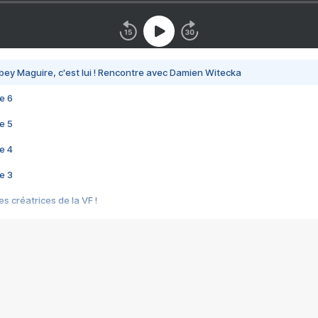
bey Maguire, c'est lui ! Rencontre avec Damien Witecka
e 6
e 5
e 4
e 3
s créatrices de la VF !
e 2
e 1
e Mektoub My Love arrive enfin ! Rencontre avec Shaïn Boumedine et Sal
i : après Toni en famille