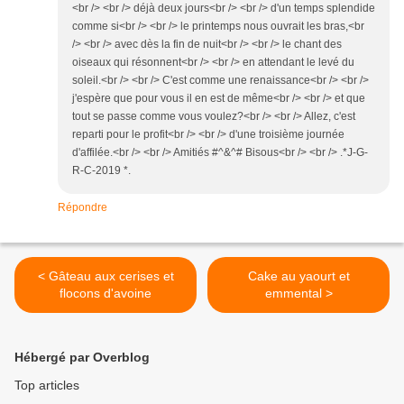
<br /> <br /> déjà deux jours<br /> <br /> d'un temps splendide
comme si<br /> <br /> le printemps nous ouvrait les bras,<br
/> <br /> avec dès la fin de nuit<br /> <br /> le chant des
oiseaux qui résonnent<br /> <br /> en attendant le levé du
soleil.<br /> <br /> C'est comme une renaissance<br /> <br />
j'espère que pour vous il en est de même<br /> <br /> et que
tout se passe comme vous voulez?<br /> <br /> Allez, c'est
reparti pour le profit<br /> <br /> d'une troisième journée
d'affilée.<br /> <br /> Amitiés #^&^# Bisous<br /> <br /> .*J-G-
R-C-2019 *.
Répondre
< Gâteau aux cerises et
Cake au yaourt et
flocons d'avoine
emmental >
Hébergé par Overblog
Top articles