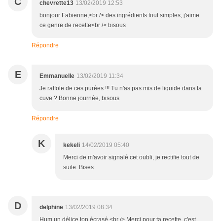
C
chevrette13
13/02/2019 12:53
bonjour Fabienne,<br /> des ingrédients tout simples, j'aime
ce genre de recette<br /> bisous
Répondre
E
Emmanuelle
13/02/2019 11:34
Je raffole de ces purées !!! Tu n'as pas mis de liquide dans ta
cuve ? Bonne journée, bisous
Répondre
K
kekeli
14/02/2019 05:40
Merci de m'avoir signalé cet oubli, je rectifie tout de
suite. Bises
D
delphine
13/02/2019 08:34
Hum un délice ton écrasé.<br /> Merci pour ta recette, c'est