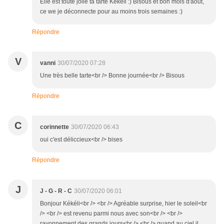
Elle est toute jolie ta tarte Kekeli :) Bisous et bon mois d'août,
ce we je déconnecte pour au moins trois semaines :)
Répondre
V
vanni
30/07/2020 07:28
Une très belle tarte<br /> Bonne journée<br /> Bisous
Répondre
C
corinnette
30/07/2020 06:43
oui c'est déliccieux<br /> bises
Répondre
J
J - G - R - C
30/07/2020 06:01
Bonjour Kékéli<br /> <br /> Agréable surprise, hier le soleil<br
/> <br /> est revenu parmi nous avec son<br /> <br />
rayonnement des grands jours<br /> <br /> quand au ciel il