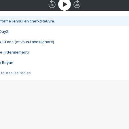
nsformé l’ennui en chef-d’œuvre
 DayZ
 a 13 ans (et vous l'avez ignoré)
e (littéralement)
im Rayan
 toutes les règles
s les jeux vidéo
us choquant de Rockstar ? - Le scandale BULLY
e plus moche de Steam
du RÊVE tourne au CAUCHEMAR
pendant 8 heures