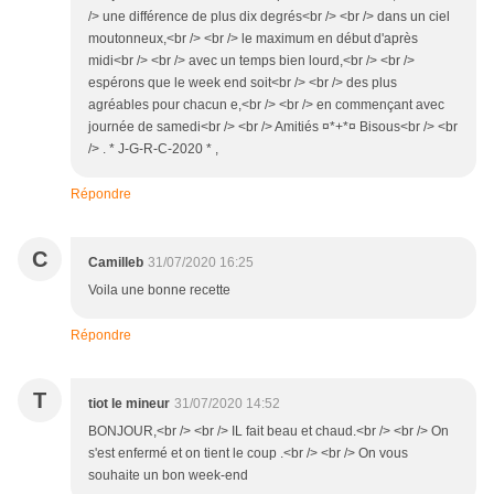
/> une différence de plus dix degrés<br /> <br /> dans un ciel
moutonneux,<br /> <br /> le maximum en début d'après
midi<br /> <br /> avec un temps bien lourd,<br /> <br />
espérons que le week end soit<br /> <br /> des plus
agréables pour chacun e,<br /> <br /> en commençant avec
journée de samedi<br /> <br /> Amitiés ¤*+*¤ Bisous<br /> <br
/> . * J-G-R-C-2020 * ,
Répondre
C
Camilleb
31/07/2020 16:25
Voila une bonne recette
Répondre
T
tiot le mineur
31/07/2020 14:52
BONJOUR,<br /> <br /> IL fait beau et chaud.<br /> <br /> On
s'est enfermé et on tient le coup .<br /> <br /> On vous
souhaite un bon week-end