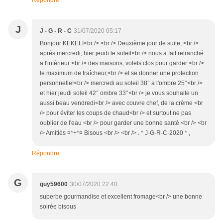
Répondre
J
J - G - R - C
31/07/2020 05:17
Bonjour KEKELI<br /> <br /> Deuxième jour de suite, <br />
après mercredi, hier jeudi le soleil<br /> nous a fait retranché
a l'intérieur <br /> des maisons, volets clos pour garder <br />
le maximum de fraîcheur,<br /> et se donner une protection
personnelle!<br /> mercredi au soleil 38° a l'ombre 25°<br />
et hier jeudi soleil 42° ombre 33°<br /> je vous souhaite un
aussi beau vendredi<br /> avec couvre chef, de la crème <br
/> pour éviter les coups de chaud<br /> et surtout ne pas
oublier de l'eau <br /> pour garder une bonne santé.<br /> <br
/> Amitiés ¤*+*¤ Bisous <br /> <br /> . * J-G-R-C-2020 * ,
Répondre
G
guy59600
30/07/2020 22:40
superbe gourmandise et excellent fromage<br /> une bonne
soirée bisous