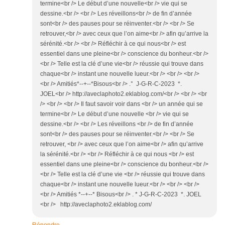
termine<br /> Le début d’une nouvelle<br /> vie qui se
dessine.<br /> <br /> Les réveillons<br /> de fin d’année
sont<br /> des pauses pour se réinventer.<br /> <br /> Se
retrouver,<br /> avec ceux que l’on aime<br /> afin qu’arrive la
sérénité.<br /> <br /> Réfléchir à ce qui nous<br /> est
essentiel dans une pleine<br /> conscience du bonheur.<br />
<br /> Telle est la clé d’une vie<br /> réussie qui trouve dans
chaque<br /> instant une nouvelle lueur.<br /> <br /> <br />
<br /> Amitiés*--+--*Bisous<br /> .° J-G-R-C-2023 *.
JOEL<br /> http://aveclaphoto2.eklablog.com/<br /> <br /> <br
/> <br /> <br /> Il faut savoir voir dans <br /> un année qui se
termine<br /> Le début d’une nouvelle <br /> vie qui se
dessine.<br /> <br /> Les réveillons <br /> de fin d’année
sont<br /> des pauses pour se réinventer.<br /> <br /> Se
retrouver, <br /> avec ceux que l’on aime<br /> afin qu’arrive
la sérénité.<br /> <br /> Réfléchir à ce qui nous <br /> est
essentiel dans une pleine<br /> conscience du bonheur.<br />
<br /> Telle est la clé d’une vie <br /> réussie qui trouve dans
chaque<br /> instant une nouvelle lueur.<br /> <br /> <br />
<br /> Amitiés *--+--* Bisous<br /> . * J-G-R-C-2023 *. JOEL
<br /> http://aveclaphoto2.eklablog.com/