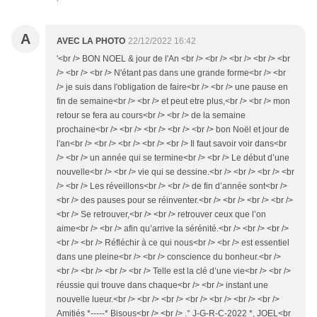
A
AVEC LA PHOTO
22/12/2022 16:42
'<br /> BON NOEL & jour de l'An <br /> <br /> <br /> <br /> <br
/> <br /> <br /> N'étant pas dans une grande forme<br /> <br
/> je suis dans l'obligation de faire<br /> <br /> une pause en
fin de semaine<br /> <br /> et peut etre plus,<br /> <br /> mon
retour se fera au cours<br /> <br /> de la semaine
prochaine<br /> <br /> <br /> <br /> <br /> bon Noël et jour de
l'an<br /> <br /> <br /> <br /> <br /> Il faut savoir voir dans<br
/> <br /> un année qui se termine<br /> <br /> Le début d’une
nouvelle<br /> <br /> vie qui se dessine.<br /> <br /> <br /> <br
/> <br /> Les réveillons<br /> <br /> de fin d’année sont<br />
<br /> des pauses pour se réinventer.<br /> <br /> <br /> <br />
<br /> Se retrouver,<br /> <br /> retrouver ceux que l’on
aime<br /> <br /> afin qu’arrive la sérénité.<br /> <br /> <br />
<br /> <br /> Réfléchir à ce qui nous<br /> <br /> est essentiel
dans une pleine<br /> <br /> conscience du bonheur.<br />
<br /> <br /> <br /> <br /> Telle est la clé d’une vie<br /> <br />
réussie qui trouve dans chaque<br /> <br /> instant une
nouvelle lueur.<br /> <br /> <br /> <br /> <br /> <br /> <br />
Amitiés *-----* Bisous<br /> <br /> .° J-G-R-C-2022 *, JOEL<br