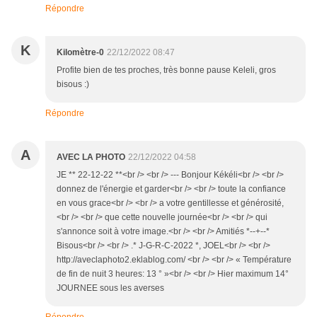
Répondre
K
Kilomètre-0
22/12/2022 08:47
Profite bien de tes proches, très bonne pause Keleli, gros
bisous :)
Répondre
A
AVEC LA PHOTO
22/12/2022 04:58
JE ** 22-12-22 **<br /> <br /> --- Bonjour Kékéli<br /> <br />
donnez de l'énergie et garder<br /> <br /> toute la confiance
en vous grace<br /> <br /> a votre gentillesse et générosité,
<br /> <br /> que cette nouvelle journée<br /> <br /> qui
s'annonce soit à votre image.<br /> <br /> Amitiés *--+--*
Bisous<br /> <br /> .* J-G-R-C-2022 *, JOEL<br /> <br />
http://aveclaphoto2.eklablog.com/ <br /> <br /> « Température
de fin de nuit 3 heures: 13 ° »<br /> <br /> Hier maximum 14°
JOURNEE sous les averses