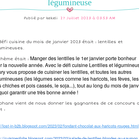
légumineuse
Publié par
kekeli
27 Juillet 2023 à 03:53 AM
défi cuisine du mois de janvier 2023 était : lentilles et
umineuses.
Manger des lentilles le 1er janvier porte bonheur
thème était :
r la nouvelle année. Avec le défi cuisine Lentilles et légumineu
jury vous propose de cuisiner les lentilles, et toutes les autres
umineuses (les légumes secs comme les haricots, les fèves, les
s chiches et pois cassés, le soja...), tout au long du mois de janvi
quoi garantir une très bonne année !
phane vient de nous donner les gagnantes de ce concours q
t :
://lost-in-b2b.blogspot.com/2023/02/fondant-chocolat-aux-haricots-rouges.html
s://cuisinenfolie.blogspot.com/2023/02/salade-de-lentilles-blondes-au-saumon