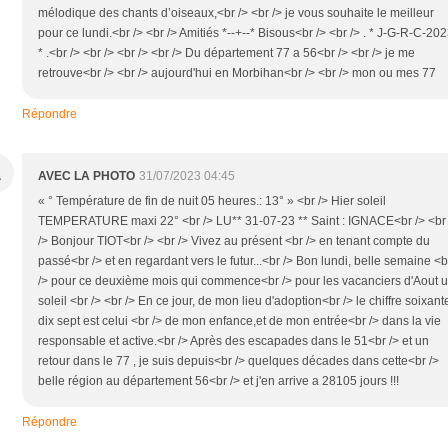
mélodique des chants d’oiseaux,<br /> <br /> je vous souhaite le meilleur
pour ce lundi.<br /> <br /> Amitiés *--+--* Bisous<br /> <br /> . * J-G-R-C-20
* .<br /> <br /> <br /> <br /> Du département 77 a 56<br /> <br /> je me
retrouve<br /> <br /> aujourd'hui en Morbihan<br /> <br /> mon ou mes 77
Répondre
A
AVEC LA PHOTO
31/07/2023 04:45
« ° Température de fin de nuit 05 heures.: 13° » <br /> Hier soleil
TEMPERATURE maxi 22° <br /> LU** 31-07-23 ** Saint : IGNACE<br /> <br
/> Bonjour TIOT<br /> <br /> Vivez au présent <br /> en tenant compte du
passé<br /> et en regardant vers le futur...<br /> Bon lundi, belle semaine <b
/> pour ce deuxième mois qui commence<br /> pour les vacanciers d'Aout 
soleil <br /> <br /> En ce jour, de mon lieu d'adoption<br /> le chiffre soixant
dix sept est celui <br /> de mon enfance,et de mon entrée<br /> dans la vie
responsable et active.<br /> Après des escapades dans le 51<br /> et un
retour dans le 77 , je suis depuis<br /> quelques décades dans cette<br />
belle région au département 56<br /> et j'en arrive a 28105 jours !!!
Répondre