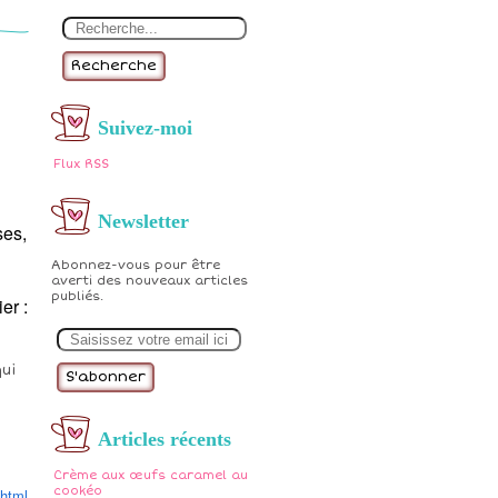
Recherche
Suivez-moi
Flux RSS
Newsletter
ses,
Abonnez-vous pour être
averti des nouveaux articles
publiés.
er :
E
m
a
ui
i
l
Articles récents
Crème aux œufs caramel au
cookéo
.html