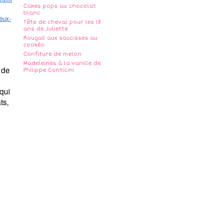
Cakes pops au chocolat
blanc
eux-
Tête de cheval pour les 13
ans de Juliette
Rougail aux saucisses au
cookéo
Confiture de melon
Madeleines à la vanille de
 de
Philippe Conticini
qui
ts,