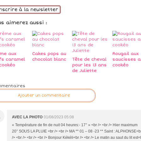
inscrire à la newsletter
us aimerez aussi :
me aux
Cakes pops au
Rougail aux
fs caramel
chocolat blanc
Tête de cheval
saucisses a
cookéo
pour les 13 ans
cookéo
de Juliette
mmentaires
Ajouter un commentaire
A
AVEC LA PHOTO
01/08/2023 05:08
« Température de fin de nuit 04 heures:- 17° » <br /> <br /> Hier maximum
20° SOUS LA PLUIE <br /> <br /> MA ** 01 – 08 -23 ** Saint : ALPHONSE<b
/> <br /> <br /> <br /> Bonjour Kékéli<br /> <br /> Le matin au saut du lit est<