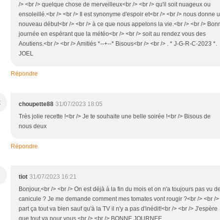
/> <br /> quelque chose de merveilleux<br /> <br /> qu'il soit nuageux ou
ensoleillé.<br /> <br /> Il est synonyme d'espoir et<br /> <br /> nous donne 
nouveau début<br /> <br /> à ce que nous appelons la vie.<br /> <br /> Bon
journée en espérant que la météo<br /> <br /> soit au rendez vous des
Aoutiens.<br /> <br /> Amitiés *--+--* Bisous<br /> <br /> . * J-G-R-C-2023 *.
JOEL
Répondre
C
choupette88
31/07/2023 18:05
Très jolie recette !<br /> Je te souhaite une belle soirée !<br /> Bisous de
nous deux
Répondre
tiot
31/07/2023 16:21
Bonjour,<br /> <br /> On est déjà à la fin du mois et on n'a toujours pas vu d
canicule ? Je me demande comment mes tomates vont rougir ?<br /> <br />
part ça tout va bien sauf qu'à la TV il n'y a pas d'inédit!<br /> <br /> J'espère
que tout va pour vous.<br /> <br /> BONNE JOURNEE