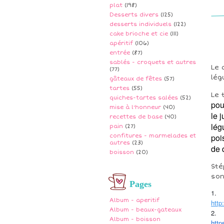
plat
(198)
Desserts divers
(125)
desserts individuels
(122)
cake brioche et cie
(111)
apéritif
(106)
entrée
(87)
sablés - croquets et autres
Le 
(77)
lég
gâteaux de fêtes
(57)
tartes
(55)
Le 
quiches-tartes salées
(52)
pou
mise à l'honneur
(40)
le 
recettes de base
(40)
lég
pain
(27)
poi
confitures - marmelades et
autres
(23)
de 
boisson
(20)
Sté
son
Pages
1.
Album - aperitif
http
Album - beaux-gateaux
2.
Album - boisson
http