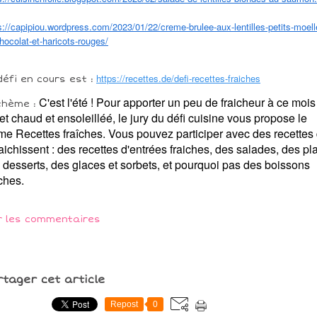
s://capipiou.wordpress.com/2023/01/22/creme-brulee-aux-lentilles-petits-moell
hocolat-et-haricots-rouges/
https://recettes.de/defi-recettes-fraiches
défi en cours est :
C'est l'été ! Pour apporter un peu de fraicheur à ce mois
thème :
llet chaud et ensoleilléé, le jury du défi cuisine vous propose le
me Recettes fraîches. Vous pouvez participer avec des recettes 
raichissent : des recettes d'entrées fraiches, des salades, des pla
 desserts, des glaces et sorbets, et pourquoi pas des boissons
iches.
r les commentaires
rtager cet article
Repost
0