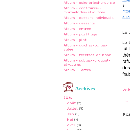
Album - cake-brioche-et-cie
3.
Album - confitures--
http
marmelades-et-autres
au-c
Album - dessert-individuels
Album - desserts
Album - entree
Le 
Album - pastillage
Album - plat
Le 
Album - quiches-tartes-
jui
salee
thè
Album - recettes-de-base
raf
Album - sables--croquet-
et-autres
des
Album - Tartes
fra
Archives
Voi
2026
…
Août
(2)
Juillet
(9)
Pa
Juin
(4)
Mai
(7)
Avril
(9)