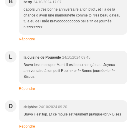
B
betty
24/10/2024 17:07
dabors un tres bonne anniversaire a ton ptiot , et il a de la
chance d avoir une mamounette comme toi tres beau gateau ,
tu a eu de l idée bravooooooooooo belle fin de journée
bizzzzzzzzz
Répondre
L
la cuisine de Poupoule
24/10/2024 09:45
Bravo tes une super Mami il est beau son gâteau. Joyeux
anniversaire à ton petit Robin.<br /> Bonne journée<br />
Bisous
Répondre
D
delphine
24/10/2024 09:20
Bravo il est top. Et ce moule est vraiment pratique<br /> Bises
Répondre