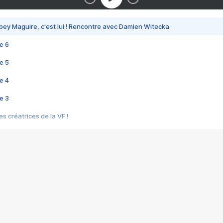
bey Maguire, c'est lui ! Rencontre avec Damien Witecka
e 6
e 5
e 4
e 3
s créatrices de la VF !
e 2
e 1
e Mektoub My Love arrive enfin ! Rencontre avec Shaïn Boumedine et Sal
i : après Toni en famille
elle réalise le bouleversant Dites lui que je l'aime