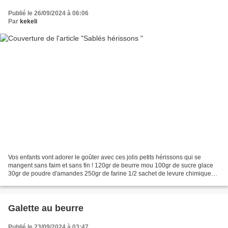
Publié le 26/09/2024 à 06:06
Par
kekeli
Vos enfants vont adorer le goûter avec ces jolis petits hérissons qui se
mangent sans faim et sans fin ! 120gr de beurre mou 100gr de sucre glace
30gr de poudre d'amandes 250gr de farine 1/2 sachet de levure chimique
1œuf Chocolat et vermicelles chocolat....
Galette au beurre
Publié le 23/09/2024 à 03:47