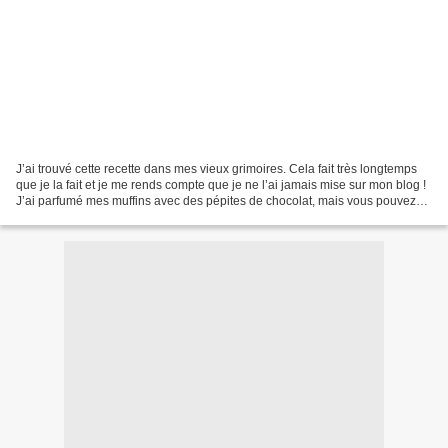
J’ai trouvé cette recette dans mes vieux grimoires. Cela fait très longtemps
que je la fait et je me rends compte que je ne l’ai jamais mise sur mon blog !
J’ai parfumé mes muffins avec des pépites de chocolat, mais vous pouvez
remplacer les pépites de...