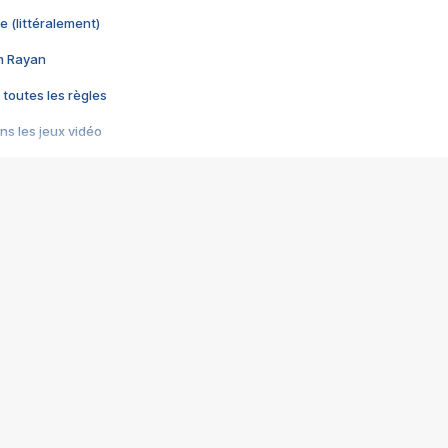
e (littéralement)
im Rayan
 toutes les règles
s les jeux vidéo
us choquant de Rockstar ? - Le scandale BULLY
e plus moche de Steam
du RÊVE tourne au CAUCHEMAR
pendant 8 heures
it… à tort
umiliés par un jeu vidéo
ire - Final Fantasy 8
ti un empire - Age of Empires