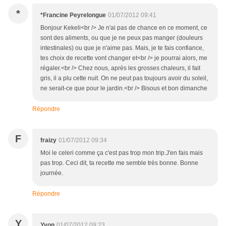
*
*Francine Peyrelongue
01/07/2012 09:41
Bonjour Kekeli<br /> Je n'ai pas de chance en ce moment, ce
sont des aliments, ou que je ne peux pas manger (douleurs
intestinales) ou que je n'aime pas. Mais, je te fais confiance,
tes choix de recette vont changer et<br /> je pourrai alors, me
régaler.<br /> Chez nous, après les grosses chaleurs, il fait
gris, il a plu cette nuit. On ne peut pas toujours avoir du soleil,
ne serait-ce que pour le jardin.<br /> Bisous et bon dimanche
Répondre
F
fraizy
01/07/2012 09:34
Moi le celeri comme ça c'est pas trop mon trip.J'en fais mais
pas trop. Ceci dit, ta recette me semble très bonne. Bonne
journée.
Répondre
Y
Yvon
01/07/2012 09:23