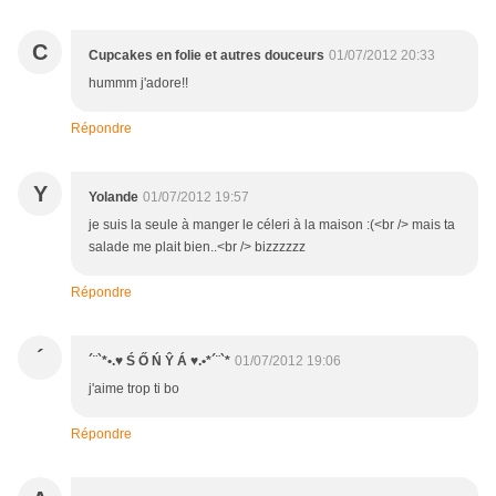
C
Cupcakes en folie et autres douceurs
01/07/2012 20:33
hummm j'adore!!
Répondre
Y
Yolande
01/07/2012 19:57
je suis la seule à manger le céleri à la maison :(<br /> mais ta
salade me plait bien..<br /> bizzzzzz
Répondre
´
´¨`*•.♥ Ś Ő Ń Ŷ Á ♥.•*´¨`*
01/07/2012 19:06
j'aime trop ti bo
Répondre