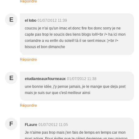
Répondre
E
el lobo
01/07/2012 11:39
coucou je n'ai qu'un imac et donc fire fox donc sorry je ne
capte pas trop le soucis des liens blogs lolll<br /> ha ici mon
coriandre a vu enfin du soleil! là il se sent mieux :)<br />
bisous et bon dimanche
Répondre
E
etudianteauxfourneaux
01/07/2012 11:38
une bonne idée, j'y pense jamais, je le mange que deja pret
mais je suis sur que c'est meilleur ainsi
Répondre
F
FLaure
01/07/2012 11:05
Je n'aime pas trop mais j'en fais de temps en temps car mon
mari adore. Pour éviter que le céleri devienne un peu marron,