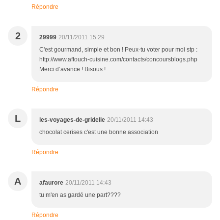
Répondre
2
29999
20/11/2011 15:29
C'est gourmand, simple et bon ! Peux-tu voter pour moi stp :
http://www.aftouch-cuisine.com/contacts/concoursblogs.php
Merci d’avance ! Bisous !
Répondre
L
les-voyages-de-gridelle
20/11/2011 14:43
chocolat cerises c'est une bonne association
Répondre
A
afaurore
20/11/2011 14:43
tu m'en as gardé une part????
Répondre