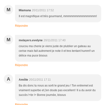
M
Miamana
20/11/2011 17:52
Il est magnifique et très gourmand, mmmmmmmmmmmmmm!
Répondre
M
melayers.evelyne
20/11/2011 17:40
coucou ma cherie je viens juste de plublier un gateau au
cerise mais fait autrement je note il et tres tentant humm!! un
délice ma puce bisous
Répondre
A
Amélie
20/11/2011 17:11
Ba dis donc tu nous as sorti le grand jeu ! Ton entremet est
vraiment superbe et j'en doute pas excellent ! Il a du avoir du
succès !<br /> Bonne journée, bisous
Répondre