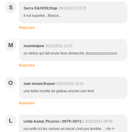
S
Sucre D&#039;Orge
20/11/2011 13:25
Il est superbe...Bisous...
Répondre
M
mamimijane
20/11/2011 11:07
un délice qui fait envie !bon dimanche ,bizzzzzzzzzzzzzzzz
Répondre
O
oum mouncifrayan
20/11/2011 10:11
une belle recette de gateau encore une fois!
Répondre
L
Linda &amp; Picasso ::0079::0071::
20/11/2011 09:59
oui enfin ici les cerises en bocal c'est pas terrible ....<br />