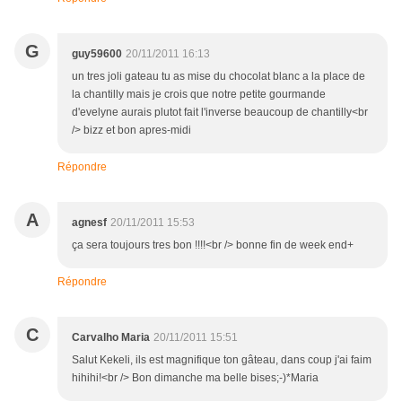
G
guy59600
20/11/2011 16:13
un tres joli gateau tu as mise du chocolat blanc a la place de
la chantilly mais je crois que notre petite gourmande
d'evelyne aurais plutot fait l'inverse beaucoup de chantilly<br
/> bizz et bon apres-midi
Répondre
A
agnesf
20/11/2011 15:53
ça sera toujours tres bon !!!!<br /> bonne fin de week end+
Répondre
C
Carvalho Maria
20/11/2011 15:51
Salut Kekeli, ils est magnifique ton gâteau, dans coup j'ai faim
hihihi!<br /> Bon dimanche ma belle bises;-)*Maria