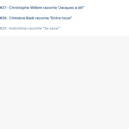
#27 : Christophe Willem raconte "Jacques a dit"
#26 : Chimène Badi raconte "Entre nous"
#25 : Indochine raconte "3e sexe"
#24 : Zaho raconte "C'est chelou"
#23 : Patrick Bruel raconte "Au café des délices"
#22 : Kyo raconte "Le chemin"
#21 : Nolwenn Leroy raconte "Cassé"
#20 : Patrick Hernandez raconte "Born to be alive"
#19 : Lorie raconte "Près de moi"
#18 : Michael Jones raconte "A nos actes manqués" (avec Jean-Jacque
#17 : Khaled raconte "Aïcha"
#16 : Corneille raconte "Parce qu'on vient de loin"