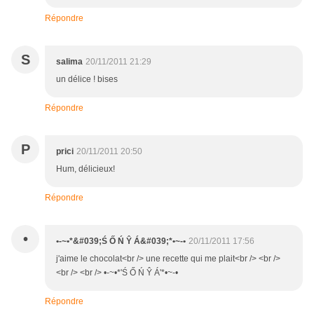
Répondre
S
salima
20/11/2011 21:29
un délice ! bises
Répondre
P
prici
20/11/2011 20:50
Hum, délicieux!
Répondre
•
•-~•*&#039;Ś Ő Ń Ŷ Á&#039;*•~-•
20/11/2011 17:56
j'aime le chocolat<br /> une recette qui me plait<br /> <br />
<br /> <br /> •-~•*'Ś Ő Ń Ŷ Á'*•~-•
Répondre