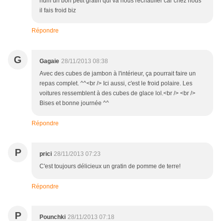
hum un bon petit gratin qui va nous réchauffer car chez nous
il fais froid biz
Répondre
G
Gagaie
28/11/2013 08:38
Avec des cubes de jambon à l'intérieur, ça pourrait faire un
repas complet. ^^<br /> Ici aussi, c'est le froid polaire. Les
voitures ressemblent à des cubes de glace lol.<br /> <br />
Bises et bonne journée ^^
Répondre
P
prici
28/11/2013 07:23
C'est toujours délicieux un gratin de pomme de terre!
Répondre
P
Pounchki
28/11/2013 07:18