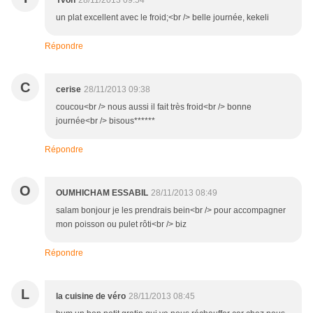
Yvon
28/11/2013 09:54
un plat excellent avec le froid;<br /> belle journée, kekeli
Répondre
C
cerise
28/11/2013 09:38
coucou<br /> nous aussi il fait très froid<br /> bonne
journée<br /> bisous******
Répondre
O
OUMHICHAM ESSABIL
28/11/2013 08:49
salam bonjour je les prendrais bein<br /> pour accompagner
mon poisson ou pulet rôti<br /> biz
Répondre
L
la cuisine de véro
28/11/2013 08:45