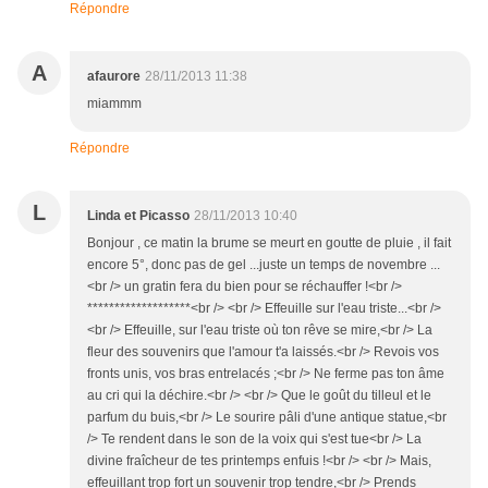
Répondre
A
afaurore
28/11/2013 11:38
miammm
Répondre
L
Linda et Picasso
28/11/2013 10:40
Bonjour , ce matin la brume se meurt en goutte de pluie , il fait
encore 5°, donc pas de gel ...juste un temps de novembre ...
<br /> un gratin fera du bien pour se réchauffer !<br />
*******************<br /> <br /> Effeuille sur l'eau triste...<br />
<br /> Effeuille, sur l'eau triste où ton rêve se mire,<br /> La
fleur des souvenirs que l'amour t'a laissés.<br /> Revois vos
fronts unis, vos bras entrelacés ;<br /> Ne ferme pas ton âme
au cri qui la déchire.<br /> <br /> Que le goût du tilleul et le
parfum du buis,<br /> Le sourire pâli d'une antique statue,<br
/> Te rendent dans le son de la voix qui s'est tue<br /> La
divine fraîcheur de tes printemps enfuis !<br /> <br /> Mais,
effeuillant trop fort un souvenir trop tendre,<br /> Prends