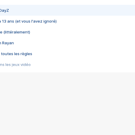
 DayZ
 a 13 ans (et vous l'avez ignoré)
e (littéralement)
im Rayan
 toutes les règles
s les jeux vidéo
us choquant de Rockstar ? - Le scandale BULLY
e plus moche de Steam
du RÊVE tourne au CAUCHEMAR
pendant 8 heures
it… à tort
umiliés par un jeu vidéo