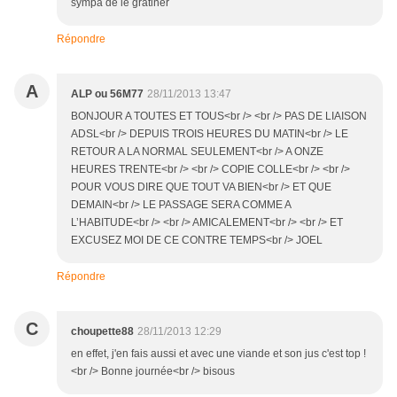
sympa de le gratiner
Répondre
A
ALP ou 56M77
28/11/2013 13:47
BONJOUR A TOUTES ET TOUS<br /> <br /> PAS DE LIAISON
ADSL<br /> DEPUIS TROIS HEURES DU MATIN<br /> LE
RETOUR A LA NORMAL SEULEMENT<br /> A ONZE
HEURES TRENTE<br /> <br /> COPIE COLLE<br /> <br />
POUR VOUS DIRE QUE TOUT VA BIEN<br /> ET QUE
DEMAIN<br /> LE PASSAGE SERA COMME A
L’HABITUDE<br /> <br /> AMICALEMENT<br /> <br /> ET
EXCUSEZ MOI DE CE CONTRE TEMPS<br /> JOEL
Répondre
C
choupette88
28/11/2013 12:29
en effet, j'en fais aussi et avec une viande et son jus c'est top !
<br /> Bonne journée<br /> bisous