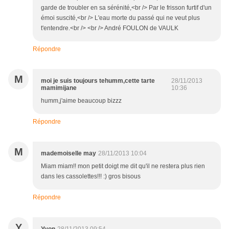
garde de troubler en sa sérénité,<br /> Par le frisson furtif d'un
émoi suscité,<br /> L'eau morte du passé qui ne veut plus
t'entendre.<br /> <br /> André FOULON de VAULK
Répondre
M
moi je suis toujours tehumm,cette tarte
28/11/2013
mamimijane
10:36
humm,j'aime beaucoup bizzz
Répondre
M
mademoiselle may
28/11/2013 10:04
Miam miam!! mon petit doigt me dit qu'il ne restera plus rien
dans les cassolettes!!! :) gros bisous
Répondre
Y