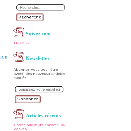
Recherche
Suivez-moi
Flux RSS
thon
Newsletter
Abonnez-vous pour être
averti des nouveaux articles
publiés.
E
m
a
i
l
Articles récents
Crème aux œufs caramel au
cookéo