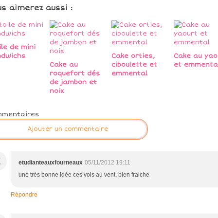
us aimerez aussi :
ile de mini
ndwichs
Cake orties,
Cake au yao
Cake au
ciboulette et
et emmenta
roquefort dés
emmental
de jambon et
noix
mmentaires
Ajouter un commentaire
E
etudianteauxfourneaux
05/11/2012 19:11
une très bonne idée ces vols au vent, bien fraiche
Répondre