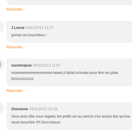
Répondre
J.Leena
04/11/2012 12:27
genial ces bouchées !
Répondre
M
mamimijane
04/11/2012 11:07
miammmmmmmmmmmm kekeli,il fallait m'inviter pour finir les plats
bizzzzzzzzzzz
Répondre
S
Shannene
04/11/2012 10:18
Vous avez dûe vous régaler, tes petits vol au vent je n'en aurais fais qu'une
seule bouchée !!!!! Gros bisous