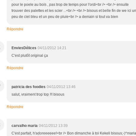
pour le poele au bois , pas trop de temps pour l'ordi<br /> <br /> ensuite
trouver des palettes et les scier ...<br /> <br /> bisous et belle fin de we ici u
peu de ciel bleu et un peu de pluie<br /> a demain si tout va bien
Répondre
E
EnviesDélices
04/11/2012 14:21
C'est plutôt original ça
Répondre
P
patricia des foodies
04/11/2012 13:46
salut, vraiment trop top !!! bisous
Répondre
C
carvalho maria
04/11/2012 13:39
C'est parfait, h'adoreeeeee!<br /> Bon dimanche à toi Kekeli bisous;-)*mari