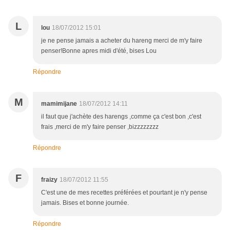
L
lou
18/07/2012 15:01
je ne pense jamais a acheter du hareng merci de m'y faire
penser!Bonne apres midi d'été, bises Lou
Répondre
M
mamimijane
18/07/2012 14:11
il faut que j'achète des harengs ,comme ça c'est bon ,c'est
frais ,merci de m'y faire penser ,bizzzzzzzz
Répondre
F
fraizy
18/07/2012 11:55
C'est une de mes recettes préférées et pourtant je n'y pense
jamais. Bises et bonne journée.
Répondre