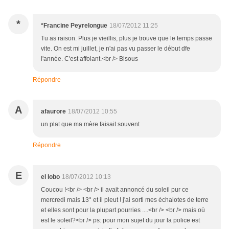
*
*Francine Peyrelongue
18/07/2012 11:25
Tu as raison. Plus je vieillis, plus je trouve que le temps passe
vite. On est mi juillet, je n'ai pas vu passer le début dfe
l'année. C'est affolant.<br /> Bisous
Répondre
A
afaurore
18/07/2012 10:55
un plat que ma mère faisait souvent
Répondre
E
el lobo
18/07/2012 10:13
Coucou !<br /> <br /> il avait annoncé du soleil pur ce
mercredi mais 13° et il pleut ! j'ai sorti mes échalotes de terre
et elles sont pour la plupart pourries ....<br /> <br /> mais où
est le soleil?<br /> ps: pour mon sujet du jour la police est