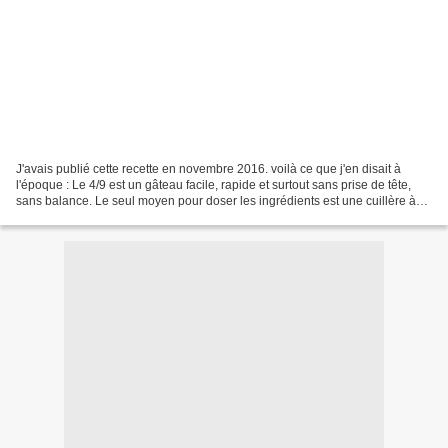
J'avais publié cette recette en novembre 2016. voilà ce que j'en disait à
l'époque : Le 4/9 est un gâteau facile, rapide et surtout sans prise de tête,
sans balance. Le seul moyen pour doser les ingrédients est une cuillère à
l’ancienne, 4 fois 9 cuillères...