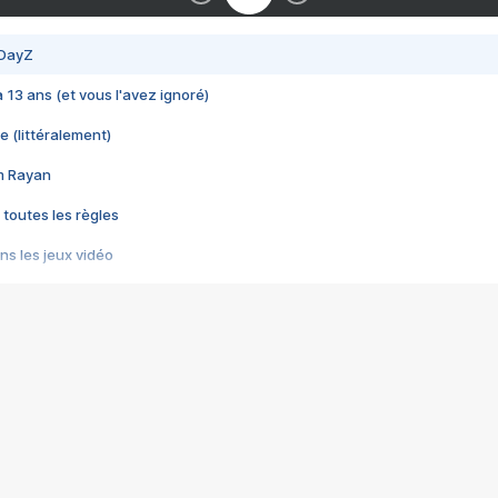
 DayZ
 a 13 ans (et vous l'avez ignoré)
e (littéralement)
im Rayan
 toutes les règles
s les jeux vidéo
us choquant de Rockstar ? - Le scandale BULLY
e plus moche de Steam
du RÊVE tourne au CAUCHEMAR
pendant 8 heures
it… à tort
umiliés par un jeu vidéo