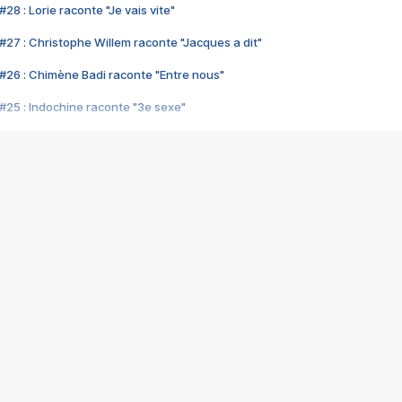
28 : Lorie raconte "Je vais vite"
#27 : Christophe Willem raconte "Jacques a dit"
#26 : Chimène Badi raconte "Entre nous"
#25 : Indochine raconte "3e sexe"
#24 : Zaho raconte "C'est chelou"
#23 : Patrick Bruel raconte "Au café des délices"
#22 : Kyo raconte "Le chemin"
#21 : Nolwenn Leroy raconte "Cassé"
#20 : Patrick Hernandez raconte "Born to be alive"
#19 : Lorie raconte "Près de moi"
#18 : Michael Jones raconte "A nos actes manqués" (avec Jean-Jacque
#17 : Khaled raconte "Aïcha"
#16 : Corneille raconte "Parce qu'on vient de loin"