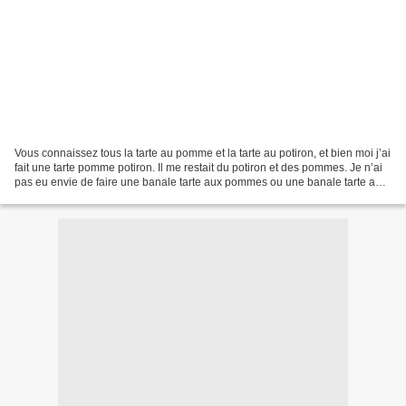
Vous connaissez tous la tarte au pomme et la tarte au potiron, et bien moi j’ai
fait une tarte pomme potiron. Il me restait du potiron et des pommes. Je n’ai
pas eu envie de faire une banale tarte aux pommes ou une banale tarte au
potiron, alors je me...