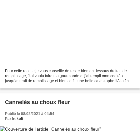
Pour cette recette je vous conseille de rester bien en dessous du trait de
remplissage, J’ai voulu faire ma gourmande et j’ai rempli mon cookéo
jusqu’au trait de remplissage et bien ce fut une belle catastrophe !!A la fin de
la cuisson la compote est...
Cannelés au choux fleur
Publié le 08/02/2021 à 04:54
Par
kekeli