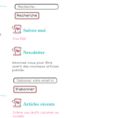
Recherche
Suivez-moi
s.
Flux RSS
Newsletter
Abonnez-vous pour être
averti des nouveaux articles
publiés.
E
m
a
i
l
Articles récents
Crème aux œufs caramel au
cookéo