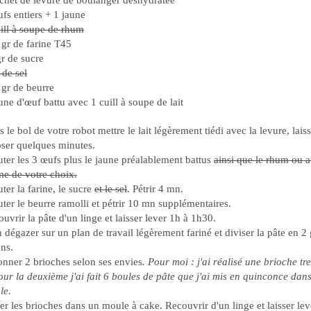
chet de levure de boulanger déshydratée
fs entiers + 1 jaune
ill à soupe de rhum
gr de farine T45
r de sucre
 de sel
gr de beurre
une d'œuf battu avec 1 cuill à soupe de lait
 le bol de votre robot mettre le lait légèrement tiédi avec la levure, lais
oser quelques minutes.
ter les 3 œufs plus le jaune préalablement battus
ainsi que le rhum ou a
me de votre choix.
ter la farine, le sucre
et le sel
. Pétrir 4 mn.
ter le beurre ramolli et pétrir 10 mn supplémentaires.
uvrir la pâte d'un linge et laisser lever 1h à 1h30.
 dégazer sur un plan de travail légèrement fariné et diviser la pâte en 2
ns.
nner 2 brioches selon ses envies
. Pour moi : j'ai réalisé une brioche tr
our la deuxième j'ai fait 6 boules de pâte que j'ai mis en quinconce dan
le.
er les brioches dans un moule à cake. Recouvrir d'un linge et laisser lev