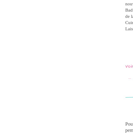
nou
Badi
de l
Cui
Lais
Voi
…
Pour
perm