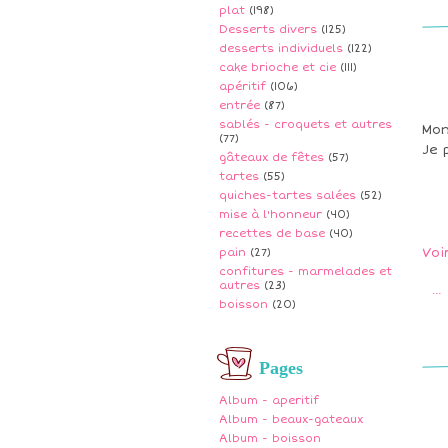
plat
(198)
Desserts divers
(125)
desserts individuels
(122)
cake brioche et cie
(111)
apéritif
(106)
entrée
(87)
sablés - croquets et autres
Mon
(77)
Je 
gâteaux de fêtes
(57)
tartes
(55)
quiches-tartes salées
(52)
mise à l'honneur
(40)
recettes de base
(40)
Voi
pain
(27)
confitures - marmelades et
autres
(23)
…
boisson
(20)
Pages
Album - aperitif
Album - beaux-gateaux
Album - boisson