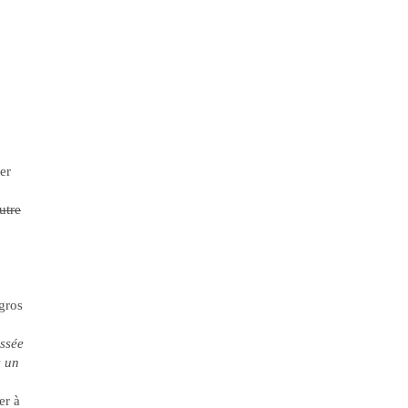
ser
utre
 gros
essée
s un
er à