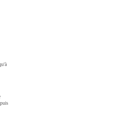
qu'à
e
 puis