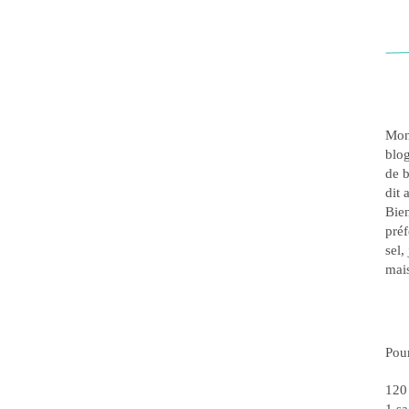
Mon 
blog
de b
dit 
Bien
préf
sel,
mais
Pour
120 