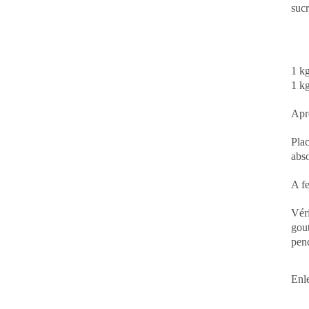
sucr
1 kg
1 kg
Aprè
Plac
abso
A fe
Véri
gout
penc
Enle