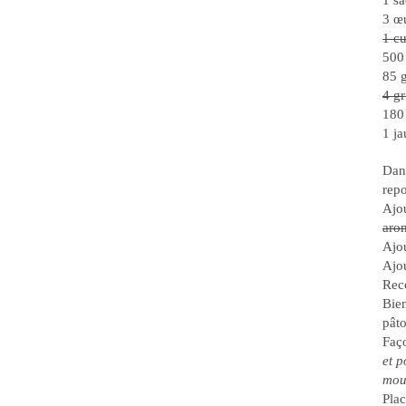
1 sa
3 œu
1 cu
500 
85 g
4 gr
180 
1 ja
Dans
rep
Ajou
aro
Ajou
Ajou
Reco
Bien
pâto
Faço
et p
mou
Plac