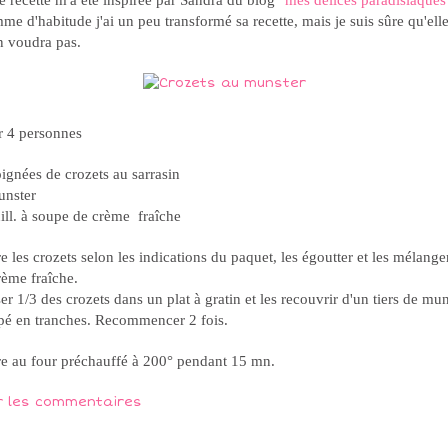
e recette m'a été inspirée par Sandra du blog "
mes délices paradisiaques
e d'habitude j'ai un peu transformé sa recette, mais je suis sûre qu'ell
n voudra pas.
r 4 personnes
ignées de crozets au sarrasin
unster
ill. à soupe de crème fraîche
e les crozets selon les indications du paquet, les égoutter et les mélange
rème fraîche.
er 1/3 des crozets dans un plat à gratin et les recouvrir d'un tiers de mun
pé en tranches. Recommencer 2 fois.
re au four préchauffé à 200° pendant 15 mn.
r les commentaires