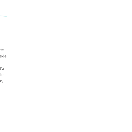
tte
s-je
l'a
de
e,