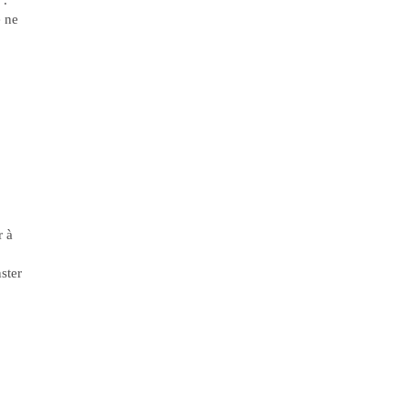
".
e ne
r à
ster