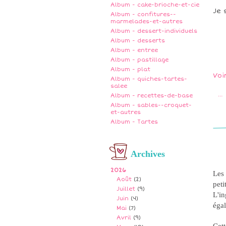
Album - cake-brioche-et-cie
Je 
Album - confitures--
marmelades-et-autres
Album - dessert-individuels
Album - desserts
Album - entree
Album - pastillage
Album - plat
Voi
Album - quiches-tartes-
salee
…
Album - recettes-de-base
Album - sables--croquet-
et-autres
Album - Tartes
Archives
2026
Les 
Août
(2)
peti
Juillet
(9)
L'in
Juin
(4)
égal
Mai
(7)
Avril
(9)