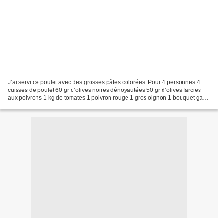
J’ai servi ce poulet avec des grosses pâtes colorées. Pour 4 personnes 4
cuisses de poulet 60 gr d’olives noires dénoyautées 50 gr d’olives farcies
aux poivrons 1 kg de tomates 1 poivron rouge 1 gros oignon 1 bouquet garni
1 cuill ;à café de cumin Huile...