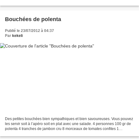
un plaisir de vous...
Bouchées de polenta
Publié le 23/07/2012 à 04:37
Par
kekeli
Des petites bouchées bien sympathiques et bien savoureuses. Vous pouvez
les servir soit à l’apéro soit en plat avec une salade. 4 personnes 100 gr de
polenta 4 tranches de jambon cru 8 morceaux de tomates confites 1
courgette 30 cl de lait 70 gr de parmesan...