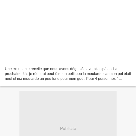
Une excellente recette que nous avons dégustée avec des pâtes. La
prochaine fois je réduirai peut-être un petit peu la moutarde car mon pot était
neuf et ma moutarde un peu forte pour mon goût. Pour 4 personnes 4
escalopes de dinde Du beurre 90 gr de...
Publicité