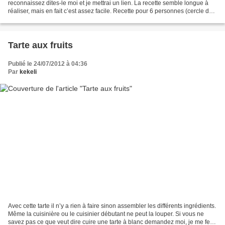
reconnaissez dites-le moi et je mettrai un lien. La recette semble longue à
réaliser, mais en fait c’est assez facile. Recette pour 6 personnes (cercle de
20cm) : Pâte...
Tarte aux fruits
Publié le 24/07/2012 à 04:36
Par
kekeli
Avec cette tarte il n’y a rien à faire sinon assembler les différents ingrédients.
Même la cuisinière ou le cuisinier débutant ne peut la louper. Si vous ne
savez pas ce que veut dire cuire une tarte à blanc demandez moi, je me ferai