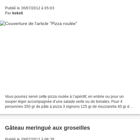
Publié le 30/07/2012 à 05:03
Par
kekeli
Vous pourrez servir cette pizza roulée à l’apéritif, en entrée ou pour un
souper léger accompagnée d’une salade verte ou de tomates. Pour 4
personnes 350 gr de pâte à pizza 3 oignons 125 gr de mozzarella 40 gr de
parmesan râpé 6 olives vertes dénoyautées...
Gâteau meringué aux groseilles
Publié le 29/07/2012 à 06:38