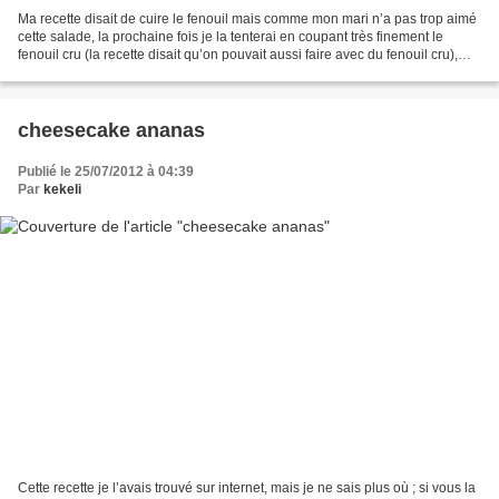
Ma recette disait de cuire le fenouil mais comme mon mari n’a pas trop aimé
cette salade, la prochaine fois je la tenterai en coupant très finement le
fenouil cru (la recette disait qu’on pouvait aussi faire avec du fenouil cru),
maintenant il faut aimer...
cheesecake ananas
Publié le 25/07/2012 à 04:39
Par
kekeli
Cette recette je l’avais trouvé sur internet, mais je ne sais plus où ; si vous la