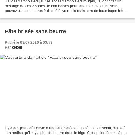
J’ai des framboisiers jaunes et des framboisiers rouges, j’ai donc fait un
mélange de ces 2 sortes de framboises pour faire mon clafoutis. Vous
pouvez utiliser d’autres fruits d’été, votre clafoutis sera de toute façon très
bon. Vous pouvez même utiliser...
Pâte brisée sans beurre
Publié le 09/07/2026 à 03:59
Par
kekeli
Il y a des jours où l’envie d’une tarte salée ou sucrée se fait sentir, mais où
l’on réalise qu’il n’y a plus de beurre dans le frigo. C’est précisément là que