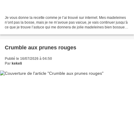
Je vous donne la recette comme je l’ai trouvé sur internet. Mes madeleines
n’ont pas la bosse, mais je ne m’avoue pas vaicue, je vais continuer jusqu’à
ce que je trouve l’astuce qui me donnera de jolie madeleines bien bossues.
Cette fois-ci je vais mettre...
Crumble aux prunes rouges
Publié le 16/07/2026 à 04:50
Par
kekeli