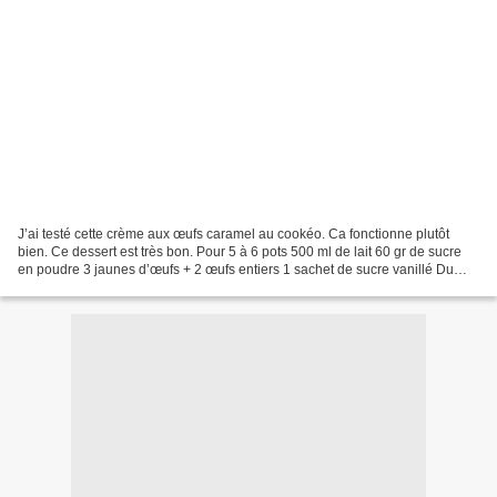
J’ai testé cette crème aux œufs caramel au cookéo. Ca fonctionne plutôt
bien. Ce dessert est très bon. Pour 5 à 6 pots 500 ml de lait 60 gr de sucre
en poudre 3 jaunes d’œufs + 2 œufs entiers 1 sachet de sucre vanillé Du
caramel pour napper Battre les...