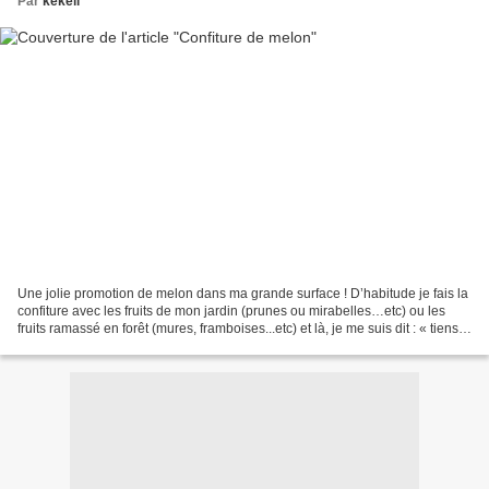
Par
kekeli
Une jolie promotion de melon dans ma grande surface ! D’habitude je fais la
confiture avec les fruits de mon jardin (prunes ou mirabelles…etc) ou les
fruits ramassé en forêt (mures, framboises...etc) et là, je me suis dit : « tiens si
je tentais la confiture...