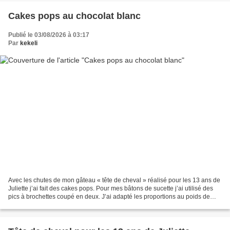
Cakes pops au chocolat blanc
Publié le 03/08/2026 à 03:17
Par
kekeli
Avec les chutes de mon gâteau « tête de cheval » réalisé pour les 13 ans de
Juliette j’ai fait des cakes pops. Pour mes bâtons de sucette j’ai utilisé des
pics à brochettes coupé en deux. J’ai adapté les proportions au poids de
gâteau que j’avais. 300...