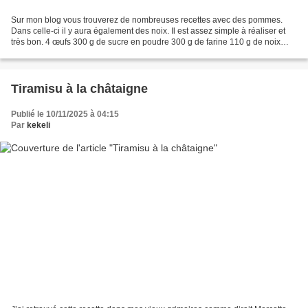
Sur mon blog vous trouverez de nombreuses recettes avec des pommes.
Dans celle-ci il y aura également des noix. Il est assez simple à réaliser et
très bon. 4 œufs 300 g de sucre en poudre 300 g de farine 110 g de noix
hachées 1 sachet de levure 4 pommes...
Tiramisu à la châtaigne
Publié le 10/11/2025 à 04:15
Par
kekeli