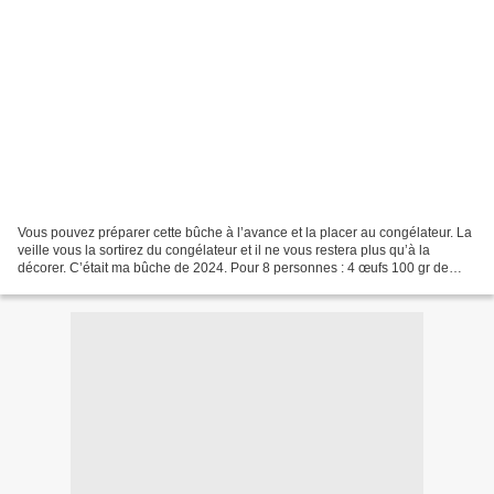
Vous pouvez préparer cette bûche à l’avance et la placer au congélateur. La
veille vous la sortirez du congélateur et il ne vous restera plus qu’à la
décorer. C’était ma bûche de 2024. Pour 8 personnes : 4 œufs 100 gr de
sucre 50 gr de farine 50 gr de...