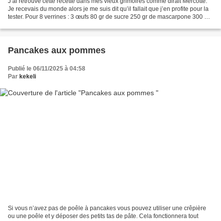
J’ai retrouvé cette recette dans mes vieux grimoires comme dirait Mercotte.
Je recevais du monde alors je me suis dit qu’il fallait que j’en profite pour la
tester. Pour 8 verrines : 3 œufs 80 gr de sucre 250 gr de mascarpone 300 gr
de confiture de châtaigne...
Pancakes aux pommes
Publié le 06/11/2025 à 04:58
Par
kekeli
Si vous n’avez pas de poêle à pancakes vous pouvez utiliser une crêpière
ou une poêle et y déposer des petits tas de pâte. Cela fonctionnera tout