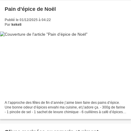
Pain d’épice de Noël
Publié le 01/12/2025 à 04:22
Par
kekeli
A l’approche des fêtes de fin d’année j’aime bien faire des pains d’épice.
Une bonne odeur d’épices envahi ma cuisine, et j’adore ça. - 300g de farine
- 1 pincée de sel - 1 sachet de levure chimique - 6 cuillères à café d’épices à
pain d’épice - 1 œuf...