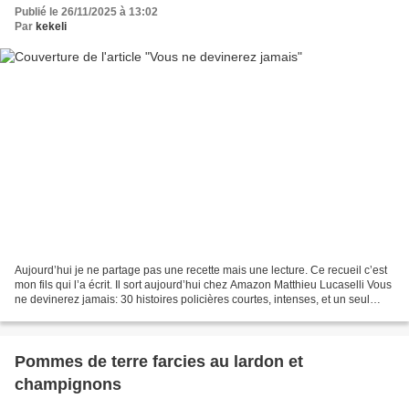
Publié le 26/11/2025 à 13:02
Par
kekeli
Aujourd’hui je ne partage pas une recette mais une lecture. Ce recueil c’est
mon fils qui l’a écrit. Il sort aujourd’hui chez Amazon Matthieu Lucaselli Vous
ne devinerez jamais: 30 histoires policières courtes, intenses, et un seul
point commun, la vérité...
Pommes de terre farcies au lardon et
champignons