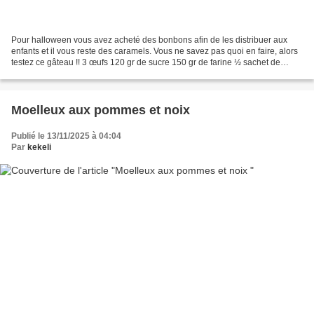
Pour halloween vous avez acheté des bonbons afin de les distribuer aux
enfants et il vous reste des caramels. Vous ne savez pas quoi en faire, alors
testez ce gâteau !! 3 œufs 120 gr de sucre 150 gr de farine ½ sachet de
levure 150 gr de beurre mou 120...
Moelleux aux pommes et noix
Publié le 13/11/2025 à 04:04
Par
kekeli